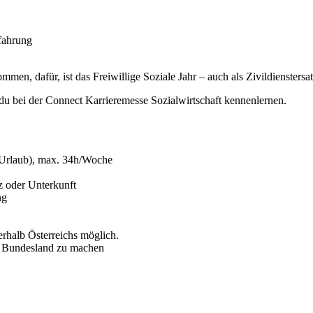
fahrung
men, dafür, ist das Freiwillige Soziale Jahr – auch als Zivildienstersa
du bei der Connect Karrieremesse Sozialwirtschaft kennenlernen.
e Urlaub), max. 34h/Woche
z oder Unterkunft
ng
erhalb Österreichs möglich.
en Bundesland zu machen