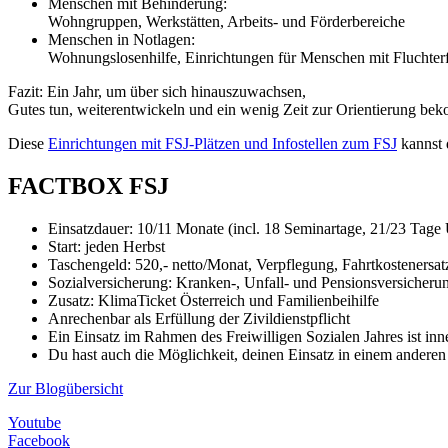
Menschen mit Behinderung:
Wohngruppen, Werkstätten, Arbeits- und Förderbereiche
Menschen in Notlagen:
Wohnungslosenhilfe, Einrichtungen für Menschen mit Fluchter
Fazit: Ein Jahr, um über sich hinauszuwachsen,
Gutes tun, weiterentwickeln und ein wenig Zeit zur Orientierung bekom
Diese
Einrichtungen mit FSJ-Plätzen und Infostellen zum FSJ
kannst 
FACTBOX FSJ
Einsatzdauer: 10/11 Monate (incl. 18 Seminartage, 21/23 Tag
Start: jeden Herbst
Taschengeld: 520,- netto/Monat, Verpflegung, Fahrtkostenersat
Sozialversicherung: Kranken-, Unfall- und Pensionsversicheru
Zusatz: KlimaTicket Österreich und Familienbeihilfe
Anrechenbar als Erfüllung der Zivildienstpflicht
Ein Einsatz im Rahmen des Freiwilligen Sozialen Jahres ist inn
Du hast auch die Möglichkeit, deinen Einsatz in einem ander
Zur Blogübersicht
Youtube
Facebook